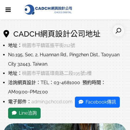
CADCH網頁設計公司
地址
地址：
桃園市
平鎮區
振平街212號
No.195, Sec. 2, Huannan Rd.
,
Pingzhen Dist.
,
Taoyuan
City
32443
, Taiwan.
地址：
桃園市
平鎮區
環南路二段195號
1樓
洽詢網頁設計：TEL：
03-4681000
預約時間：
AM09:00~PM21:00
電子郵件：
admin@chccd.com
Facebook傳訊
Line洽詢