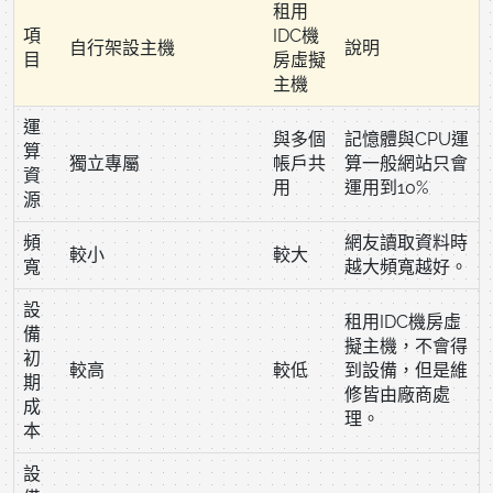
租用
項
IDC機
自行架設主機
說明
目
房虛擬
主機
運
與多個
記憶體與CPU運
算
獨立專屬
帳戶共
算一般網站只會
資
用
運用到10%
源
頻
網友讀取資料時
較小
較大
寬
越大頻寬越好。
設
租用IDC機房虛
備
擬主機，不會得
初
較高
較低
到設備，但是維
期
修皆由廠商處
成
理。
本
設