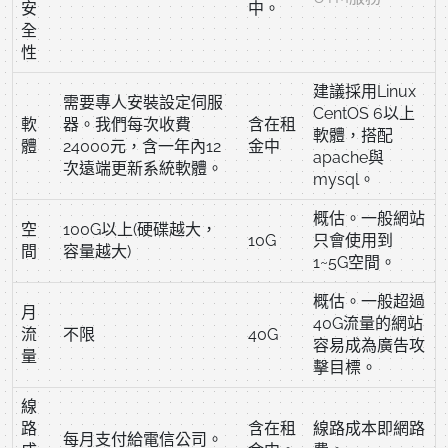
安
中。
全
性
建議採用Linux
需要專人安裝設定伺服
CentOS 6以上
軟
器。我們每次收費
含在租
軟體，搭配
體
24000元，含一年內12
金中
apache與
次遠端更新系統軟體。
mysql。
概估。一般網站
空
100G以上(硬碟越大，
10G
只會使用到
間
容量越大)
1~5G空間。
概估。一般超過
月
40G流量的網站
流
不限
40G
容易成為廣告攻
量
擊目標。
線
路
含在租
線路成本即網路
每月支付給電信公司。