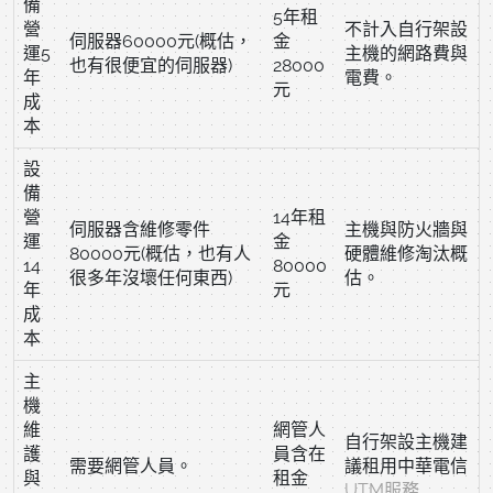
備
5年租
營
不計入自行架設
伺服器60000元(概估，
金
運5
主機的網路費與
也有很便宜的伺服器)
28000
年
電費。
元
成
本
設
備
營
14年租
伺服器含維修零件
主機與防火牆與
運
金
80000元(概估，也有人
硬體維修淘汰概
14
80000
很多年沒壞任何東西)
估。
年
元
成
本
主
機
維
網管人
自行架設主機建
護
員含在
需要網管人員。
議租用中華電信
與
租金
UTM服務