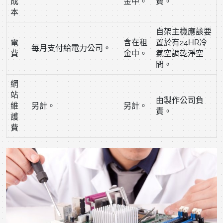
成
金中。
費。
本
自架主機應該要
電
含在租
置於有24HR冷
每月支付給電力公司。
費
金中。
氣空調乾淨空
間。
網
站
由製作公司負
維
另計。
另計。
責。
護
費