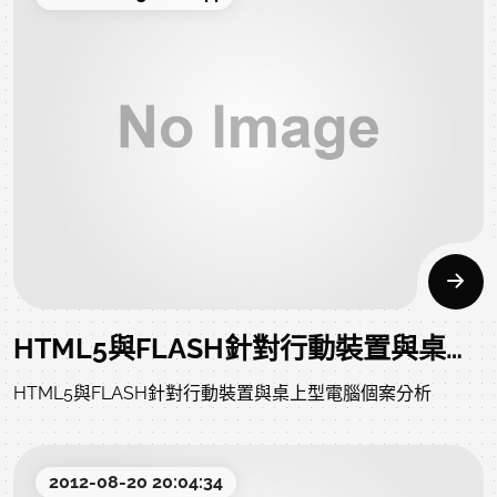
亦投資入股。 結合台塑石化供應的高品質原料、益州集團30
餘年油品製造經驗及日本豐田通商的管理精神，主要業務範
圍包括生產高品質車用/工業用的客製化潤滑油、及絕緣
油、潤滑油製造銷售。 自成立以來，台益豐充分達成「專注
品質」及「客製化特殊要求」的任務，不僅打造「M.I.T」的
高品質國際形象，更為客戶提升品牌形象，促進台灣經濟飛
躍成長，走出台灣自己的路，深受社會各界肯定。 在追求營
利的同時，不忘致力於環境保護，採用回收再利用設備包括
「氮氣回收再利用系統」、「真空幫浦冷卻水回收再利用系
統」、「蒸氣冷凝水回收再利用系統」，及現場5S管理規
HTML5與FLASH針對行動裝置與桌上型電腦個案分析
範，朝向節能減碳、愛護地球等目標努力。 台益豐在董事長
HTML5與FLASH針對行動裝置與桌上型電腦個案分析
秦嘉鴻深遠策略與宏觀視野的帶領之下，將被打造成為專業
油品的代工王國。 未來不僅兼顧經濟成長、環境保護，也會
同時致力於社會公益與福祉、安全衛生、社區發展等面向努
2012-08-20 20:04:34